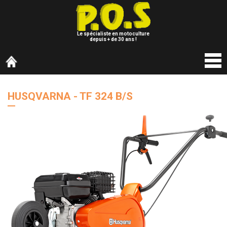
Le spécialiste en motoculture
depuis + de 30 ans !
HUSQVARNA - TF 324 B/S